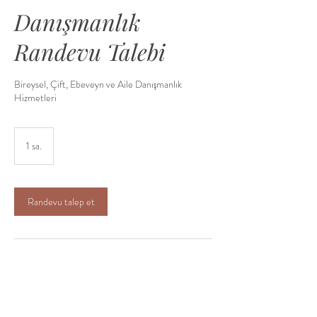
Danışmanlık
Randevu Talebi
Bireysel, Çift, Ebeveyn ve Aile Danışmanlık
Hizmetleri
1 sa.
1
s
a
Randevu talep et
Hizmet Açıklaması
Lütfen takvimden size uygun gün ve saati seçiniz.
Randevu talebinizi oluşturunuz. Randevu talebiniz